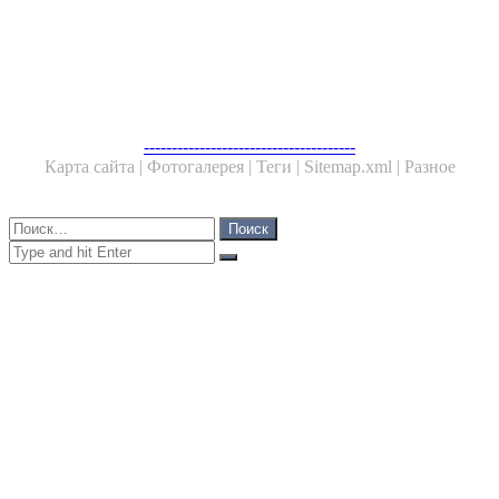
ФОТОГАЛЕРЕЯ
НЕ ПРОПУСТИТЕ
ЧИТАЕМОЕ
--------------------------------------
Карта сайта |
Фотогалерея |
Теги |
Sitemap.xml |
Разное
Close
Найти:
Close
Search
for